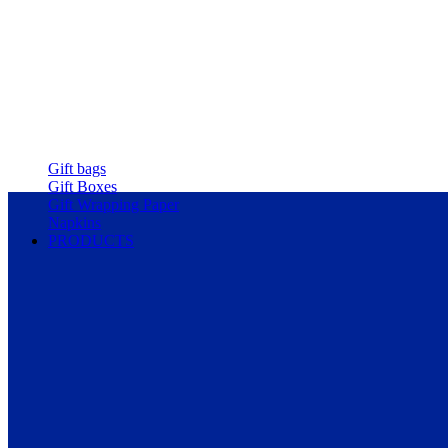
Gift bags
Gift Boxes
Gift Wrapping Paper
Napkins
PRODUCTS