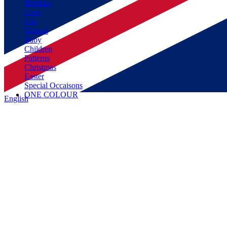
Birthday
Love
Fun
Natural
Baby
Children
Patterns
Christmas
Easter
Special Occaisons
ONE COLOUR
English