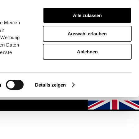
NEWSLETTER
WISHLIST
Alle zulassen
le Medien
ir
EN
Auswahl erlauben
, Werbung
ren Daten
Ablehnen
ienste
Deutsch
g
Details zeigen
English