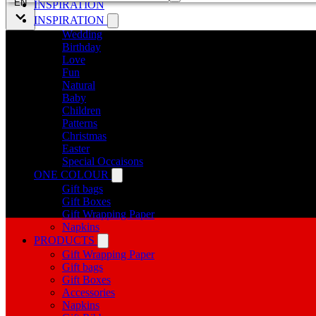
EN
INSPIRATION
INSPIRATION
Wedding
Birthday
Love
Fun
Natural
Baby
Children
Patterns
Christmas
Easter
Special Occaisons
ONE COLOUR
Gift bags
Gift Boxes
Gift Wrapping Paper
Napkins
PRODUCTS
Gift Wrapping Paper
Gift bags
Gift Boxes
Accessories
Napkins