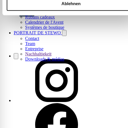
Boîtes cadeaux
Ablehnen
Accessoires
1
2
3
…
15
→
Serviettes de table
Rubans cadeaux
Calendrier de l'Avent
Systèmes de boutique
PORTRAIT DE STEWO
Contact
Team
Entreprise
Nachhaltigkeit
Downloads & médias