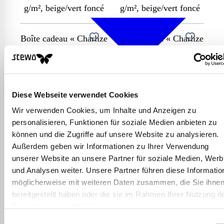
g/m², beige/vert foncé
g/m², beige/vert foncé
Boîte cadeau « Charlize
Boîte cadeau « Charlize
» | 23×24×23 cm, 120
» | 24×12×33 cm, 120
g/m², beige/vert foncé
g/m², beige/vert foncé
Diese Webseite verwendet Cookies
Boîte cadeau « Kian » |
Boîte cadeau « Malik »
23×24×23 cm, 120
| 12×12×16,5 cm, 120
Wir verwenden Cookies, um Inhalte und Anzeigen zu
g/m², vert foncé/marron
g/m², bleu clair
personalisieren, Funktionen für soziale Medien anbieten zu
können und die Zugriffe auf unsere Website zu analysieren.
Außerdem geben wir Informationen zu Ihrer Verwendung
Boîte cadeau « Malik »
Boîte cadeau « Malik »
Contact
unserer Website an unsere Partner für soziale Medien, Wer
| 16×12×24 cm, 120
| 23×24×23 cm, 120
Team
und Analysen weiter. Unsere Partner führen diese Informatio
Entreprise
g/m², rouge
g/m², rouge
möglicherweise mit weiteren Daten zusammen, die Sie ihne
Nachhaltigkeit
Mindful Giving
bereitgestellt haben oder die sie im Rahmen Ihrer Nutzung d
Graspapier
Dienste gesammelt haben.
Boîte cadeau « Malik »
Boîte cadeau «
Zuckerrohrpapier
Downloads & médias
Einwilligungsauswahl