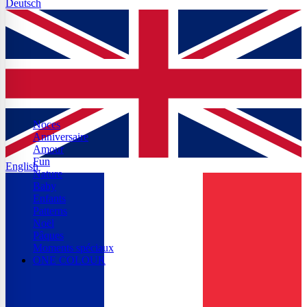
Deutsch
Noces
Anniversaire
Amour
Fun
English
Nature
Baby
Enfants
Patterns
Noël
Pâques
Moments spéciaux
ONE COLOUR