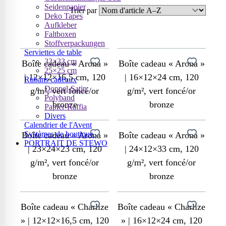
Seidenpapier
Trier par
Deko Tapes
Aufkleber
Faltboxen
Stoffverpackungen
Serviettes de table
33×33 cm
Boîte cadeau « Arona »
Boîte cadeau « Arona »
25×25 cm
| 12×12×16,5 cm, 120
| 16×12×24 cm, 120
Rubans cadeaux
Doppel-Satin
g/m², vert foncé/or
g/m², vert foncé/or
Polyband
bronze
bronze
Papier-Raffia
Divers
Calendrier de l'Avent
Systèmes de boutique
Boîte cadeau « Arona »
Boîte cadeau « Arona »
PORTRAIT DE STEWO
| 23×24×23 cm, 120
| 24×12×33 cm, 120
g/m², vert foncé/or
g/m², vert foncé/or
bronze
bronze
Boîte cadeau « Charlize
Boîte cadeau « Charlize
» | 12×12×16,5 cm, 120
» | 16×12×24 cm, 120