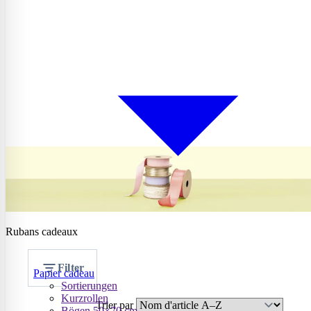
Rubans cadeaux
Filter
Papier cadeau
Sortierungen
Kurzrollen
Trier par
Bögen 50×70 cm