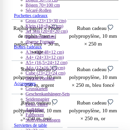
Bögen 70×100 cm
Sécaré-Rollen
Pochettes cadeaux
Gross (23×13×30 cm)
Klein (18×8×21 cm)
Raphia papier « Pelote
Ruban cadeau |
3er Sets (20×8×20 cm)
de raphia 7mm » |
polypropylène, 10 mm
Flaschentaschen
diverse Formate
papier, 7 mm × 30 m,
× 250 m
Boîtes cadeaux
sauge
A3+ (33×48×12 cm)
A4+ (24×33×12 cm)
A5+ (16,5×24×12 cm)
A6+ (12×16,5×6 cm)
Ruban cadeau |
Ruban cadeau |
Cube (23×23×24 cm)
polypropylène, 10 mm
polypropylène, 10 mm
diverse Formate
Accessoires
× 250 m, argent
× 250 m, bleu foncé
Grusskarten
Geschenkanhänger-Sets
Seidenpapier
Ruban cadeau |
Ruban cadeau |
Deko Tapes
Aufkleber
polypropylène, 10 mm
polypropylène, 10 mm
Faltboxen
× 250 m, noir
× 250 m, or
Stoffverpackungen
Serviettes de table