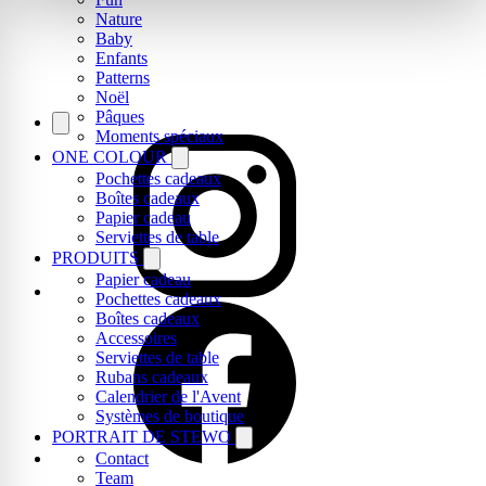
Nature
Baby
Enfants
Patterns
Noël
Pâques
Moments spéciaux
ONE COLOUR
Pochettes cadeaux
Boîtes cadeaux
Papier cadeau
Serviettes de table
PRODUITS
Papier cadeau
Pochettes cadeaux
Boîtes cadeaux
Accessoires
Serviettes de table
Rubans cadeaux
Calendrier de l'Avent
Systèmes de boutique
PORTRAIT DE STEWO
Contact
Team