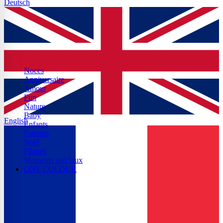
Deutsch
Noces
Anniversaire
Amour
Fun
Nature
Baby
English
Enfants
Patterns
Noël
Pâques
Moments spéciaux
ONE COLOUR