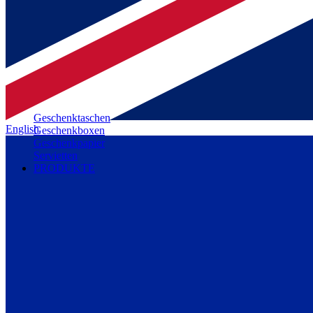
Geschenktaschen
English
Geschenkboxen
Geschenkpapier
Servietten
PRODUKTE