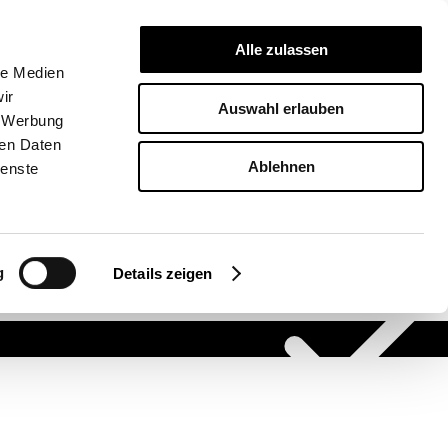
ANFRAGELIST
Alle zulassen
DE
le Medien
ir
Auswahl erlauben
, Werbung
ren Daten
Ablehnen
ienste
Deutsch
g
Details zeigen