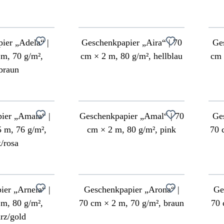
ier „Adela“ |
Geschenkpapier „Aira“ | 70
Ge
m, 70 g/m²,
cm × 2 m, 80 g/m², hellblau
cm 
braun
ier „Amaia“ |
Geschenkpapier „Amal“ | 70
Ge
 m, 76 g/m²,
cm × 2 m, 80 g/m², pink
70 
/rosa
er „Arnela“ |
Geschenkpapier „Arona“ |
Ge
m, 80 g/m²,
70 cm × 2 m, 70 g/m², braun
70 
rz/gold