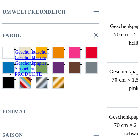
+
UMWELTFREUNDLICH
Geschenkpap
×
70 cm × 2 
FARBE
hell
Geschenktaschen
Geschenkboxen
Geschenkpapier
Servietten
Geschenkpap
PRODUKTE
70 cm × 1,5
pink
+
FORMAT
Geschenkpapi
70 cm × 2 
+
schwa
SAISON