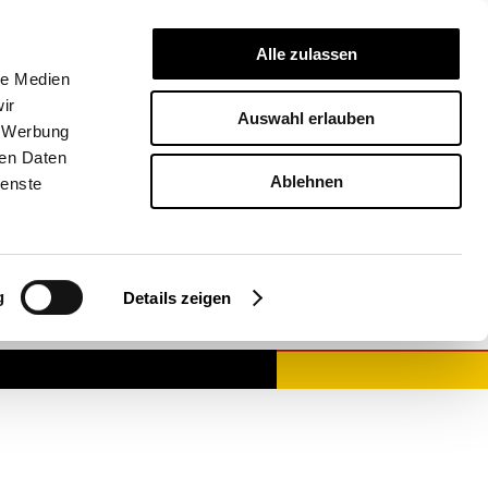
Alle zulassen
le Medien
ir
Auswahl erlauben
NEWSLETTER
, Werbung
ren Daten
ANFRAGELIST
Ablehnen
ienste
DE
g
Details zeigen
Deutsch