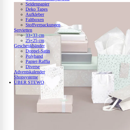
Seidenpapier
Deko Tapes
Aufkleber
Faltboxen
Stoffverpackungen
Servietten
33×33 cm
25×25 cm
Geschenkbänder
Doppel-Satin
Polyband
Papier-Raffia
Diverse
Adventskalender
Shopsysteme
ÜBER STEWO