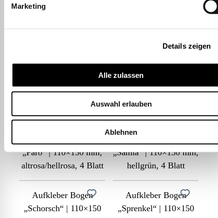
Marketing
Aufkleber Bogen
Aufkleber Bogen
„Charlize“ | 110×150
„Eldana“ | 110×150
Details zeigen
mm, beige, 4 Blatt
mm, mintgrün, 4 Blatt
Alle zulassen
Aufkleber Bogen
Aufkleber Bogen
„Malik“ | 110×150 mm,
„Naoki“ | 110×150 mm,
Auswahl erlauben
hellblau, 4 Blatt
bunt, 4 Blatt
Ablehnen
Aufkleber Bogen
Aufkleber Bogen
„Paro“ | 110×150 mm,
„Samia“ | 110×150 mm,
altrosa/hellrosa, 4 Blatt
hellgrün, 4 Blatt
Aufkleber Bogen
Aufkleber Bogen
„Schorsch“ | 110×150
„Sprenkel“ | 110×150