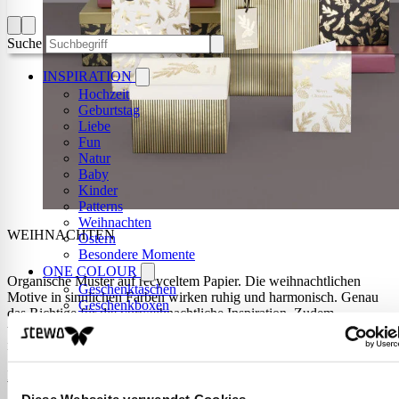
Suche
INSPIRATION
Hochzeit
Geburtstag
Liebe
Fun
Natur
Baby
Kinder
Patterns
Weihnachten
WEIHNACHTEN
Ostern
Besondere Momente
ONE COLOUR
Organische Muster auf recyceltem Papier. Die weihnachtlichen
Geschenktaschen
Motive in sinnlichen Farben wirken ruhig und harmonisch. Genau
Geschenkboxen
das Richtige für die vorweihnachtliche Inspiration. Zudem
Geschenkpapier
verpacken Sie Ihre Geschenke mit den Stewo Mindful Produkten
Servietten
nachhaltig und leisten einen Beitrag an die Umwelt.
PRODUKTE
Geschenkpapier
MEHR ERFAHREN
Geschenktaschen