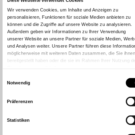
Diese Webseite verwendet Cookies
Geschenkboxen
Zubehör
Filter
Wir verwenden Cookies, um Inhalte und Anzeigen zu
Servietten
personalisieren, Funktionen für soziale Medien anbieten zu
Geschenkbänder
Adventskalender
können und die Zugriffe auf unsere Website zu analysieren.
Sortieren nach
Shopsysteme
Außerdem geben wir Informationen zu Ihrer Verwendung
ÜBER STEWO
unserer Website an unsere Partner für soziale Medien, Wer
Kontakt
und Analysen weiter. Unsere Partner führen diese Informatio
Team
Firma
möglicherweise mit weiteren Daten zusammen, die Sie ihne
Adventskalender
Adventskalender
Nachhaltigkeit
bereitgestellt haben oder die sie im Rahmen Ihrer Nutzung d
Downloads & Medien
„Mariola“ | beige/gold
„Melin“ | dunkelgrün
Dienste gesammelt haben.
Einwilligungsauswahl
Adventskalender
Aufkleber Bogen
Notwendig
„Zidonia“ | rot/gold
„Amaia“ | 110×150
mm, rosa/rot, 4 Blatt
Präferenzen
Aufkleber Bogen
Aufkleber Bogen
Statistiken
„Arona“ | 110×150 mm,
„Buba“ | 110×150 mm,
dunkelgrün, 4 Blatt
dunkelbeige, 4 Blatt