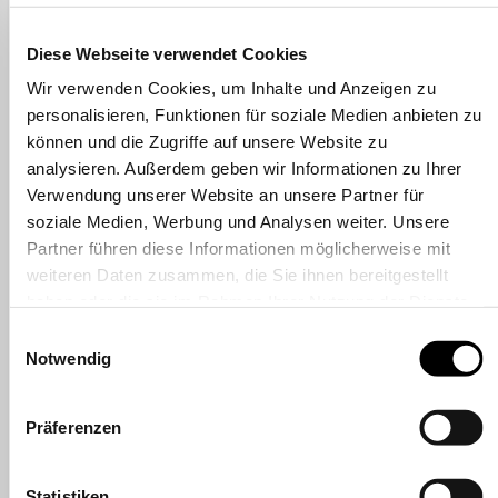
33×33 cm
Geschenkband |
Geschenkband |
25×25 cm
Geschenkbänder
Baumwolle, 16 mm × 3
Baumwolle, 16 mm × 3
Diese Webseite verwendet Cookies
Doppel-Satin
m, rot
m, salbei
Polyband
Wir verwenden Cookies, um Inhalte und Anzeigen zu
Papier-Raffia
personalisieren, Funktionen für soziale Medien anbieten zu
Diverse
Geschenkband |
Geschenkband |
können und die Zugriffe auf unsere Website zu
Adventskalender
Shopsysteme
analysieren. Außerdem geben wir Informationen zu Ihrer
Baumwolle, 2 mm × 10
Baumwolle, 2 mm × 10
ÜBER STEWO
Verwendung unserer Website an unsere Partner für
m, beige
m, dunkelgrau
soziale Medien, Werbung und Analysen weiter. Unsere
Partner führen diese Informationen möglicherweise mit
Geschenkband |
Geschenkband |
weiteren Daten zusammen, die Sie ihnen bereitgestellt
Baumwolle, 2 mm × 10
Baumwolle, 2 mm × 10
haben oder die sie im Rahmen Ihrer Nutzung der Dienste
m, dunkelgrün
m, hellgrün
gesammelt haben.
Einwilligungsauswahl
Notwendig
Geschenkband |
Geschenkband |
Baumwolle, 2 mm × 10
Baumwolle, 2 mm × 10
Präferenzen
m, pink
m, rot
Statistiken