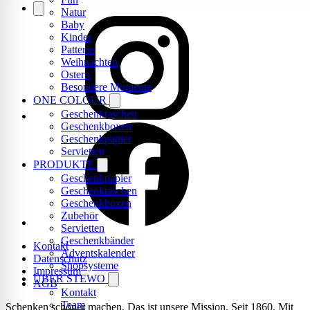
Natur
Baby
Kinder
Patterns
Weihnachten
Ostern
Besondere Momente
ONE COLOUR
Geschenktaschen
Geschenkboxen
Geschenkpapier
Servietten
PRODUKTE
Geschenkpapier
Geschenktaschen
Geschenkboxen
Zubehör
Servietten
Geschenkbänder
Kontakt
Adventskalender
Datenschutz
Shopsysteme
Impressum
ÜBER STEWO
AGB
Kontakt
Team
Schenken schöner machen. Das ist unsere Mission. Seit 1860. Mit