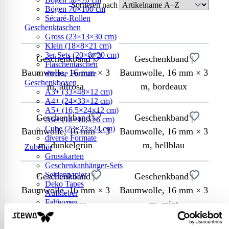
Sortieren nach
Bögen 70×100 cm
Sécaré-Rollen
Geschenktaschen
Gross (23×13×30 cm)
Klein (18×8×21 cm)
3er Sets (20×8×20 cm)
Geschenkband |
Geschenkband |
Flaschentaschen
Baumwolle, 16 mm × 3
Baumwolle, 16 mm × 3
diverse Formate
Geschenkboxen
m, altrosa
m, bordeaux
A3+ (33×48×12 cm)
A4+ (24×33×12 cm)
A5+ (16,5×24×12 cm)
Geschenkband |
Geschenkband |
A6+ (12×16,5×6 cm)
Cube (23×23×24 cm)
Baumwolle, 16 mm × 3
Baumwolle, 16 mm × 3
diverse Formate
m, dunkelgrün
m, hellblau
Zubehör
Grusskarten
Geschenkanhänger-Sets
Seidenpapier
Geschenkband |
Geschenkband |
Deko Tapes
Baumwolle, 16 mm × 3
Baumwolle, 16 mm × 3
Aufkleber
Faltboxen
m, hellrosa
m, mint
Stoffverpackungen
Servietten