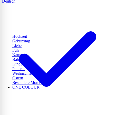
Deutsch
Hochzeit
Geburtstag
Liebe
Fun
Natur
Baby
Kinder
Patterns
Weihnachten
Ostern
Besondere Momente
ONE COLOUR